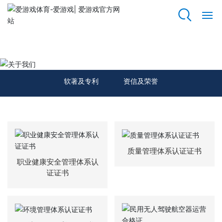
爱游戏体育
网
站
关于我们
爱
游
软著及专利
资信及荣誉
戏
体
育
关
于
质量管理体系认证证书
我
职业健康安全管理体系认
们
证证书
资
质
荣