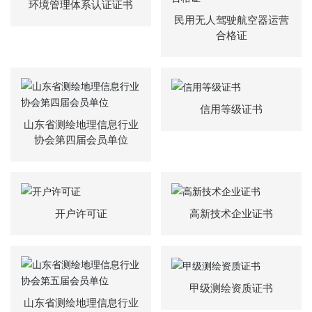
环境管理体系认证证书
誉
民用无人驾驶航空器运营
合格证
主
营
业
务
信用等级证书
山东省测绘地理信息行业
项
协会第四届会员单位
目
案
例
新
开户许可证
高新技术企业证书
闻
动
态
甲级测绘资质证书
员
山东省测绘地理信息行业
工