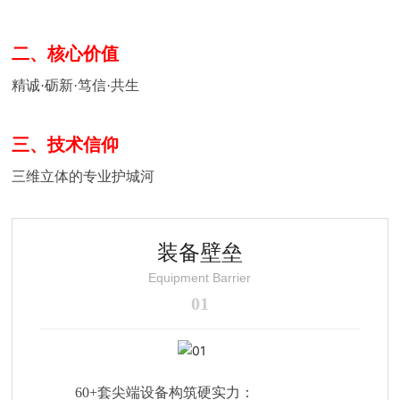
天
地
二、核心价值
人
精诚·砺新·笃信·共生
才
招
聘
三、技术信仰
三维立体的专业护城河
爱
游
戏
体
装备壁垒
育-
Equipment Barrier
爱
01
游
戏|
爱
游
戏
60+套尖端设备构筑硬实力：