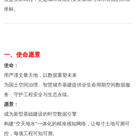
誉
坐标。
主
营
业
务
一、使命愿景
项
目
使命：
案
例
用严谨丈量天地，以数据重塑未来
为国土空间治理、智慧城市基建提供全生命周期空间数据服
新
务，守护工程安全与生态永续。
闻
愿景：
动
态
成为新型基础建设的时空数据引擎
构建“空天地水”一体化的精准感知网络，让每寸土地可测可
员
控，每项工程可知可溯。
工