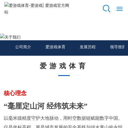
爱游戏体育
网
站
关于我们
爱
游
公司简介
爱游戏体育
发展历程
领导致辞
戏
体
育
爱游戏体育
关
于
我
核心理念
们
“毫厘定山河 经纬筑未来”
资
质
以毫米级精度守护大地脉动，用时空数据链赋能数字中国。
荣
仅是坐标高程，更是城市发展的安全基线与绿水青山的永恒