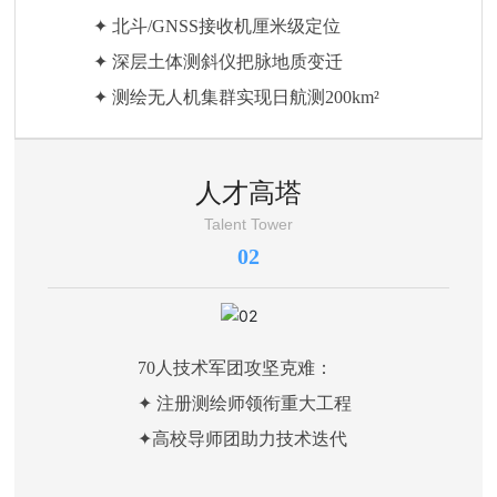
官
✦ 北斗/GNSS接收机厘米级定位
方
网
✦ 深层土体测斜仪把脉地质变迁
站
✦ 测绘无人机集群实现日航测200km²
人才高塔
Talent Tower
02
70人技术军团攻坚克难：
✦ 注册测绘师领衔重大工程
✦高校导师团助力技术迭代